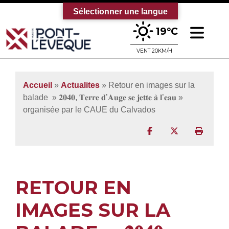
Sélectionner une langue
Ouv
19°C
Bienvenue sur le site officiel de la vi
VENT 20KM/H
Accueil
»
Actualites
» Retour en images sur la
balade » 𝟐𝟎𝟒𝟎, 𝐓𝐞𝐫𝐫𝐞 𝐝’𝐀𝐮𝐠𝐞 𝐬𝐞 𝐣𝐞𝐭𝐭𝐞 𝐚̀ 𝐥’𝐞𝐚𝐮 »
organisée par le CAUE du Calvados
Partager sur Facebo
Partager sur T
Imprim
RETOUR EN
IMAGES SUR LA