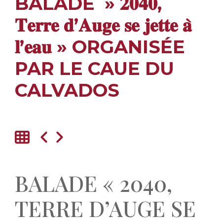
BALADE » 𝟐𝟎𝟒𝟎,
𝐓𝐞𝐫𝐫𝐞 𝐝’𝐀𝐮𝐠𝐞 𝐬𝐞 𝐣𝐞𝐭𝐭𝐞 𝐚̀
𝐥’𝐞𝐚𝐮 » ORGANISÉE
PAR LE CAUE DU
CALVADOS
BALADE « 2040,
TERRE D’AUGE SE