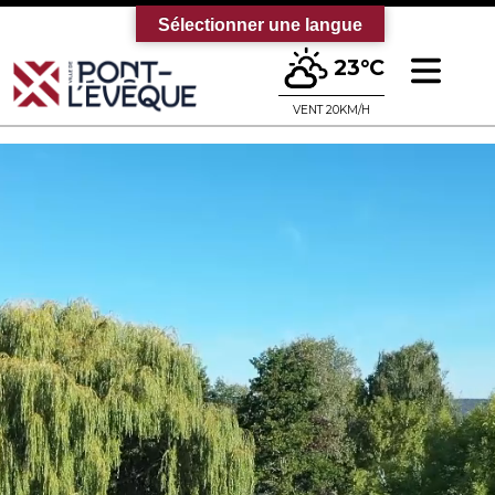
Sélectionner une langue
Ouv
23°C
Bienvenue sur le site officiel de la vi
VENT 20KM/H