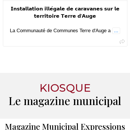
𝗜𝗻𝘀𝘁𝗮𝗹𝗹𝗮𝘁𝗶𝗼𝗻 𝗶𝗹𝗹𝗲́𝗴𝗮𝗹𝗲 𝗱𝗲 𝗰𝗮𝗿𝗮𝘃𝗮𝗻𝗲𝘀 𝘀𝘂𝗿 𝗹𝗲
𝘁𝗲𝗿𝗿𝗶𝘁𝗼𝗶𝗿𝗲 𝗧𝗲𝗿𝗿𝗲 𝗱'𝗔𝘂𝗴𝗲
La Communauté de Communes Terre d'Auge a
...
KIOSQUE
Le magazine municipal
Magazine Municipal Expressions