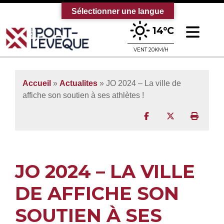
Sélectionner une langue
Ouv
14°C
Bienvenue sur le site officiel de la vi
VENT 20KM/H
Accueil
»
Actualites
» JO 2024 – La ville de
affiche son soutien à ses athlètes !
Partager sur Facebo
Partager sur T
Imprim
JO 2024 – LA VILLE
DE AFFICHE SON
SOUTIEN À SES