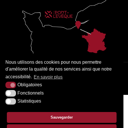
Nous utilisons des cookies pour nous permettre
d'améliorer la qualité de nos services ainsi que notre
PLAN DU SITE
MENTIONS LÉGALES
ACCESSIBILITÉ
accessibilité.
En savoir plus
KREA3
Obligatoires
Fonctionnels
Statistiques
Sauvegarder