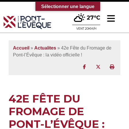
Sélectionner une langue
Ouv
27°C
Bienvenue sur le site officiel de la vi
VENT 20KM/H
Accueil
»
Actualites
» 42e Fête du Fromage de
Pont-l’Évêque : la vidéo officielle !
Partager sur Facebo
Partager sur T
Imprim
42E FÊTE DU
FROMAGE DE
PONT-L’ÉVÊQUE :