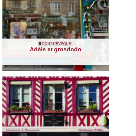
PONT-L'ÉVÊQUE
Adèle et grosdodo
Pont-l'Évêque
Magasin de jouets