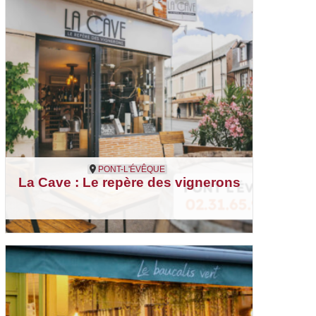
PONT-L'ÉVÊQUE
La Cave : Le repère des vignerons
Pont-l'Évêque
Cave à vins