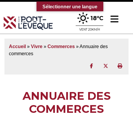
Sélectionner une langue
Ouv
18°C
Bienvenue sur le site officiel de la vi
VENT 20KM/H
Accueil
»
Vivre
»
Commerces
»
Annuaire des
commerces
Partager sur Face
Partager sur
Impr
ANNUAIRE DES
COMMERCES