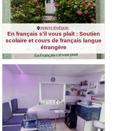
PONT-L'ÉVÊQUE
En français s’il vous plaît : Soutien
scolaire et cours de français langue
étrangère
Pont-l'Évêque
Autres