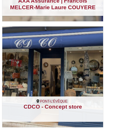
AXA Assurance | Francois
MELCER-Marie Laure COUYERE
Pont-l'Évêque
Assurances
PONT-L'ÉVÊQUE
CDCO - Concept store