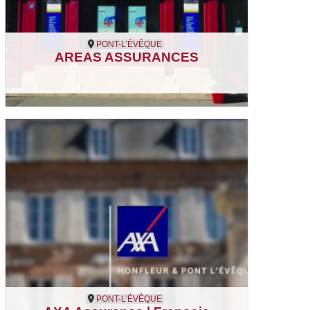
PONT-L'ÉVÊQUE
AREAS ASSURANCES
Pont-l'Évêque
Assurances
PONT-L'ÉVÊQUE