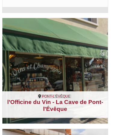
Opticien
PONT-L'ÉVÊQUE
l’Officine du Vin - La Cave de Pont-
l'Évêque
Pont-l'Évêque
Cave à vins