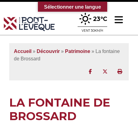
Sélectionner une langue
Ouv
23°C
Bienvenue sur le site officiel de la vi
VENT 30KM/H
Accueil
»
Découvrir
»
Patrimoine
»
La fontaine
de Brossard
Partager sur Facebo
Partager sur T
Imprim
LA FONTAINE DE
BROSSARD