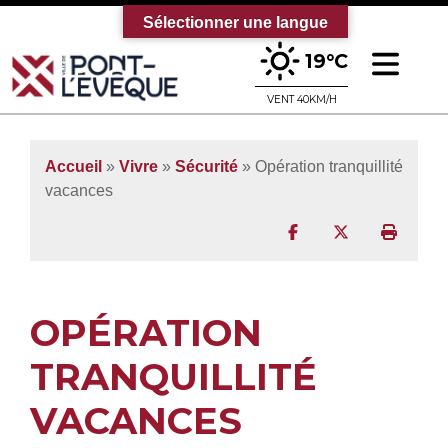
Sélectionner une langue
Ouv
19°C
Bienvenue sur le site officiel de la vi
VENT 40KM/H
Accueil
»
Vivre
»
Sécurité
»
Opération tranquillité
vacances
Partager sur Facebo
Partager sur T
Imprim
OPÉRATION
TRANQUILLITÉ
VACANCES