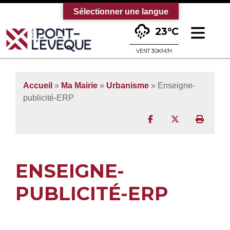
Sélectionner une langue
Ouv
23°C
Bienvenue sur le site officiel de la vi
VENT 30KM/H
Accueil
»
Ma Mairie
»
Urbanisme
»
Enseigne-
publicité-ERP
Partager sur Facebo
Partager sur T
Imprim
ENSEIGNE-
PUBLICITÉ-ERP