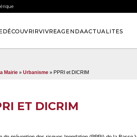
érique
officiel de la ville de Pont-l’Eveque
E
DÉCOUVRIR
VIVRE
AGENDA
ACTUALITES
a Mairie
»
Urbanisme
»
PPRI et DICRIM
RI ET DICRIM
n de prévention des risques Inondation (PPRi) de la Basse Va