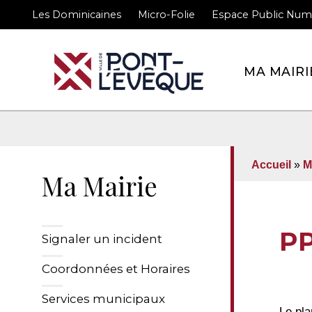
Les Dominicaines
Micro-Folie
Espace Public Num
Bienvenue sur le site 
MA MAIRI
Accueil
»
M
Ma Mairie
PP
Signaler un incident
Coordonnées et Horaires
Services municipaux
Le pla