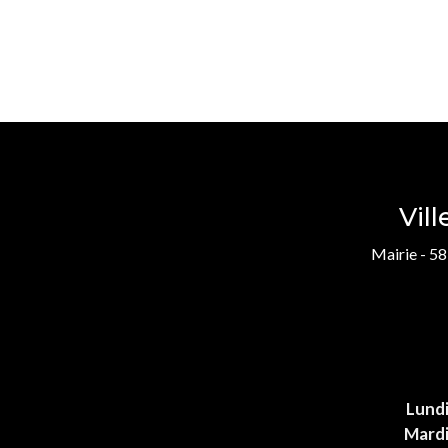
Vil
Mairie - 58
Lund
Mard