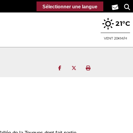
Sélectionner une langue
21°C
VENT 20KM/H
Partager sur Facebook
Partager sur Twitter
Imprimer la page
llée de la Touques dont fait partie