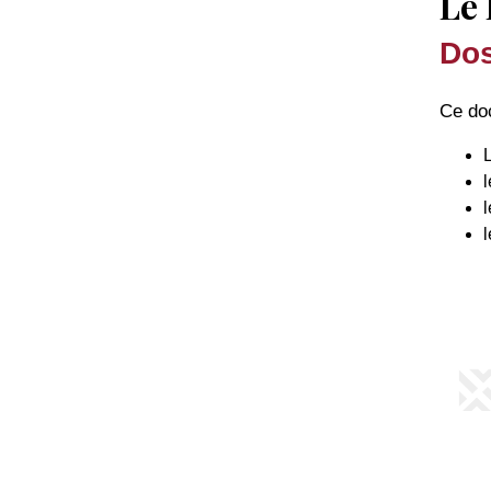
Le
Dos
Ce doc
l
l