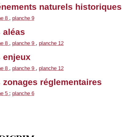
nements naturels historiques
he 8
,
planche 9
 aléas
he 8
,
planche 9
,
planche 12
 enjeux
he 8
,
planche 9
,
planche 12
 zonages réglementaires
he 5
;
planche 6