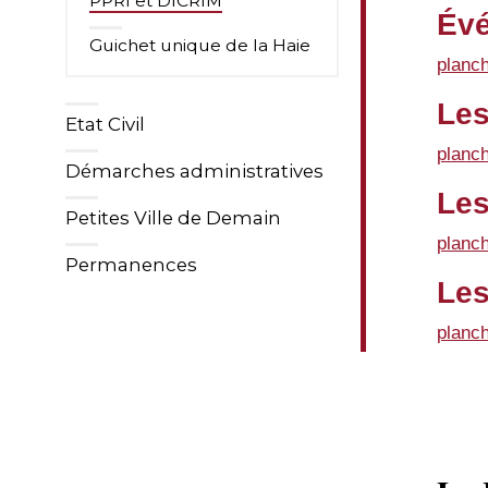
PPRI et DICRIM
Évé
Guichet unique de la Haie
planc
Les
Etat Civil
planc
Démarches administratives
Les
Petites Ville de Demain
planc
Permanences
Les
planc