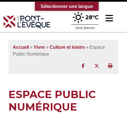
Sélectionner une langue
Ouv
28°C
Bienvenue sur le site officiel de la vi
VENT 30KM/H
Accueil
»
Vivre
»
Culture et loisirs
»
Espace
Public Numérique
Partager sur Facebo
Partager sur T
Imprim
ESPACE PUBLIC
NUMÉRIQUE