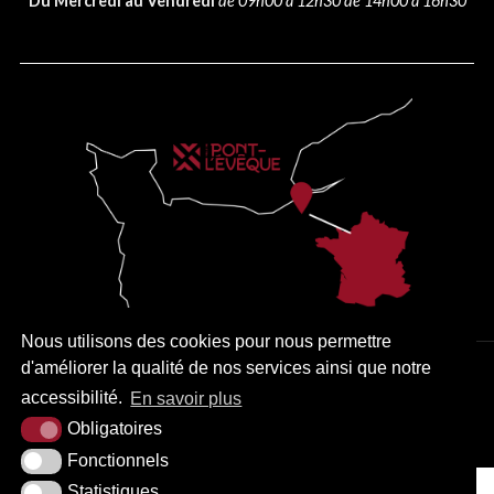
Du Mercredi au Vendredi
de 09h00 à 12h30 de 14h00 à 16h30
Nous utilisons des cookies pour nous permettre
d'améliorer la qualité de nos services ainsi que notre
PLAN DU SITE
MENTIONS LÉGALES
ACCESSIBILITÉ
accessibilité.
En savoir plus
KREA3
Obligatoires
Fonctionnels
Statistiques