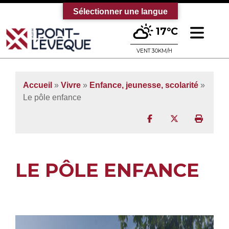
Sélectionner une langue
Ouv
17°C
Bienvenue sur le site officiel de la vi
VENT 30KM/H
Accueil
»
Vivre
»
Enfance, jeunesse, scolarité
»
Le pôle enfance
Partager sur Facebo
Partager sur T
Imprim
LE PÔLE ENFANCE