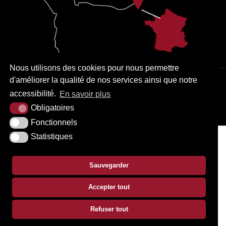
Nous utilisons des cookies pour nous permettre
d'améliorer la qualité de nos services ainsi que notre
PLAN DU SITE
MENTIONS LÉGALES
ACCESSIBILITÉ
accessibilité.
En savoir plus
KREA3
Obligatoires
Fonctionnels
Statistiques
Sauvegarder
Accepter tout
Refuser tout