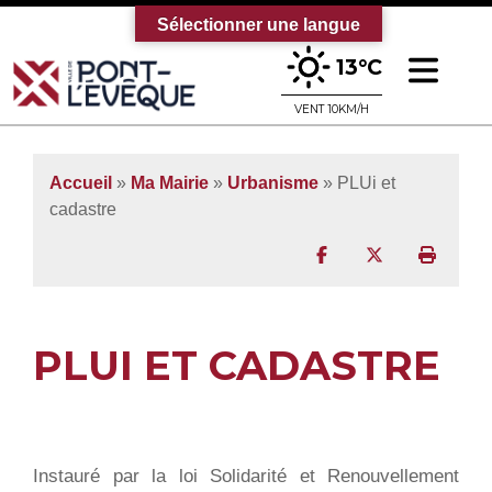
Sélectionner une langue
Ouv
13°C
Bienvenue sur le site officiel de la vi
VENT 10KM/H
Accueil
»
Ma Mairie
»
Urbanisme
»
PLUi et
cadastre
Partager sur Facebo
Partager sur T
Imprim
PLUI ET CADASTRE
Instauré par la loi Solidarité et Renouvellement