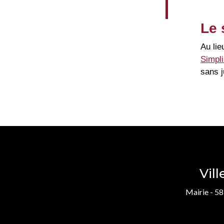
Le 
Au lie
Simpl
sans j
Vil
Mairie - 58