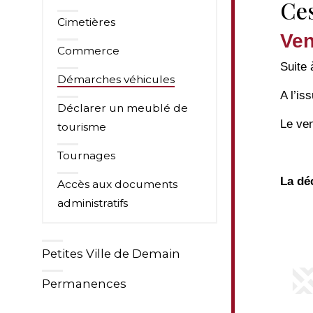
Ces
Cimetières
Ven
Commerce
Suite 
Démarches véhicules
A l’is
Déclarer un meublé de
Le ven
tourisme
Tournages
La dé
Accès aux documents
administratifs
Petites Ville de Demain
Permanences