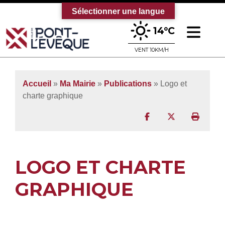
Sélectionner une langue
Ouv
14°C
Bienvenue sur le site officiel de la vi
VENT 10KM/H
Accueil
»
Ma Mairie
»
Publications
»
Logo et
charte graphique
Partager sur Facebo
Partager sur T
Imprim
LOGO ET CHARTE
GRAPHIQUE