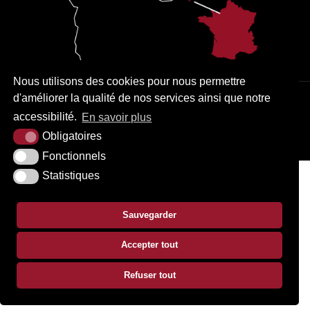
Nous utilisons des cookies pour nous permettre
d'améliorer la qualité de nos services ainsi que notre
PLAN DU SITE
MENTIONS LÉGALES
ACCESSIBILITÉ
accessibilité.
En savoir plus
KREA3
Obligatoires
Fonctionnels
Statistiques
Sauvegarder
Accepter tout
Refuser tout