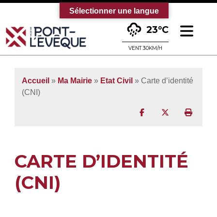
Sélectionner une langue
Ouv
23°C
Bienvenue sur le site officiel de la vi
VENT 30KM/H
Accueil
»
Ma Mairie
»
Etat Civil
»
Carte d’identité
(CNI)
Partager sur Facebo
Partager sur T
Imprim
CARTE D’IDENTITÉ
(CNI)