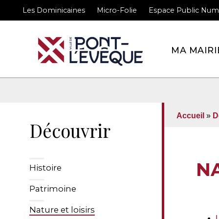
Les Dominicaines
Micro-Folie
Espace Public Num
Bienvenue sur le site 
MA MAIRI
Accueil
»
D
Découvrir
NA
Histoire
Patrimoine
Nature et loisirs