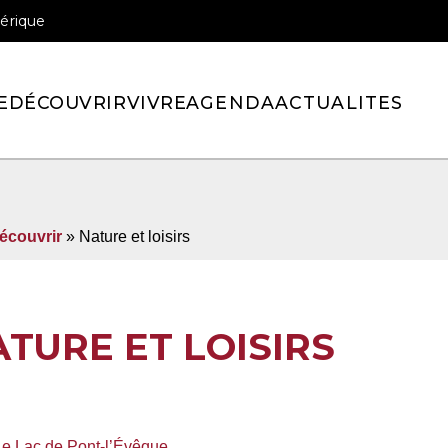
érique
officiel de la ville de Pont-l’Eveque
E
DÉCOUVRIR
VIVRE
AGENDA
ACTUALITES
écouvrir
»
Nature et loisirs
TURE ET LOISIRS
Le Lac de Pont-l’Évêque