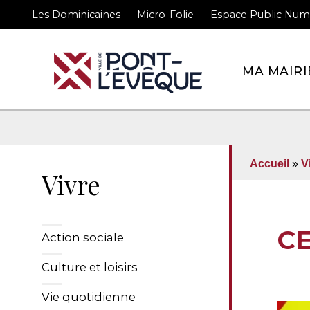
Les Dominicaines
Micro-Folie
Espace Public Num
Bienvenue sur le site 
MA MAIRI
Accueil
»
V
Vivre
C
Action sociale
Culture et loisirs
Vie quotidienne