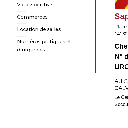
Vie associative
Sap
Commerces
Place
Location de salles
1413
Numéros pratiques et
Chef
d’urgences
N° 
URG
AU S
CAL
Le Cen
Secour