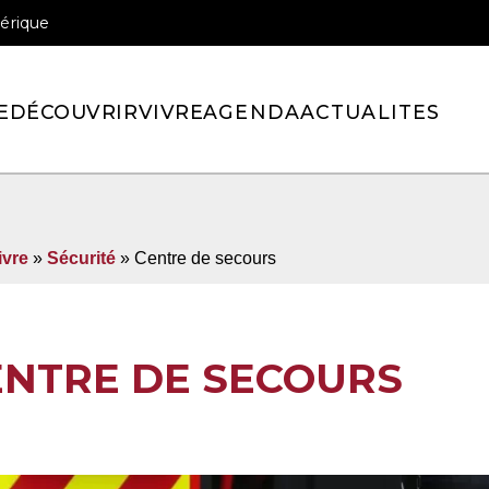
érique
officiel de la ville de Pont-l’Eveque
E
DÉCOUVRIR
VIVRE
AGENDA
ACTUALITES
ivre
»
Sécurité
»
Centre de secours
ENTRE DE SECOURS