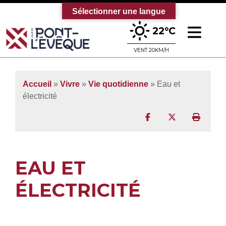
Sélectionner une langue
Ouv
22°C
Bienvenue sur le site officiel de la vi
VENT 20KM/H
Accueil
»
Vivre
»
Vie quotidienne
»
Eau et
électricité
Partager sur Facebo
Partager sur T
Imprim
EAU ET
ÉLECTRICITÉ