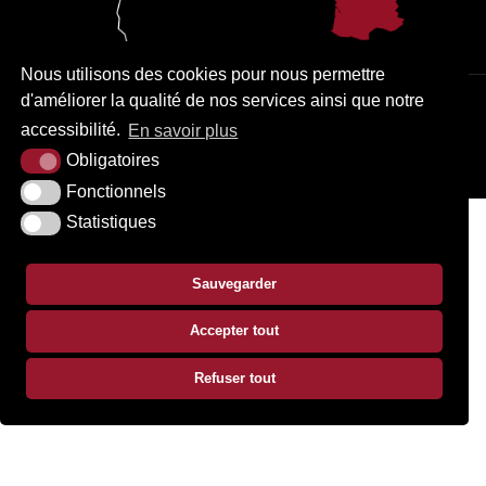
Nous utilisons des cookies pour nous permettre
d'améliorer la qualité de nos services ainsi que notre
PLAN DU SITE
MENTIONS LÉGALES
ACCESSIBILITÉ
accessibilité.
En savoir plus
KREA3
Obligatoires
Fonctionnels
Statistiques
Sauvegarder
Accepter tout
Refuser tout