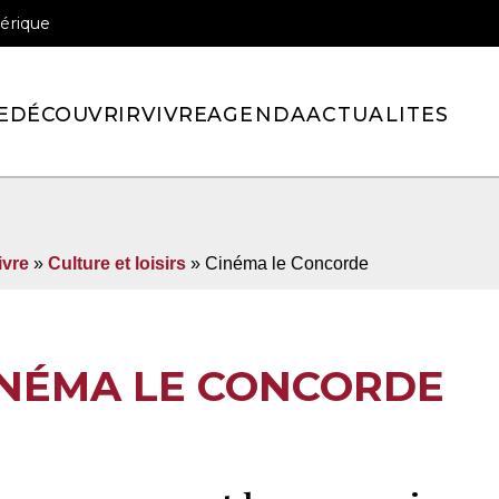
érique
officiel de la ville de Pont-l’Eveque
E
DÉCOUVRIR
VIVRE
AGENDA
ACTUALITES
ivre
»
Culture et loisirs
»
Cinéma le Concorde
INÉMA LE CONCORDE