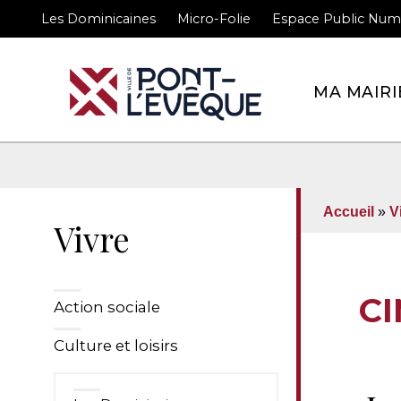
Les Dominicaines
Micro-Folie
Espace Public Num
Bienvenue sur le site 
MA MAIRI
Accueil
»
V
Vivre
C
Action sociale
Culture et loisirs