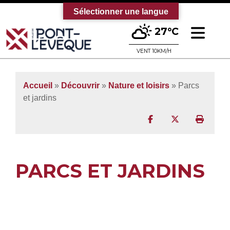
Sélectionner une langue
Ouv
27°C
Bienvenue sur le site officiel de la vi
VENT 10KM/H
Accueil
»
Découvrir
»
Nature et loisirs
»
Parcs
et jardins
Partager sur Facebo
Partager sur T
Imprim
PARCS ET JARDINS