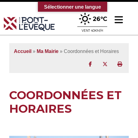
Sélectionner une langue
Ouv
26°C
Bienvenue sur le site officiel de la vi
VENT 40KM/H
Accueil
»
Ma Mairie
»
Coordonnées et Horaires
Partager sur Facebo
Partager sur T
Imprim
COORDONNÉES ET
HORAIRES