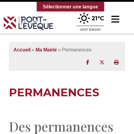
Sélectionner une langue
Ouv
21°C
Bienvenue sur le site officiel de la vi
VENT 30KM/H
Accueil
»
Ma Mairie
»
Permanences
Partager sur Facebo
Partager sur T
Imprim
PERMANENCES
Des permanences