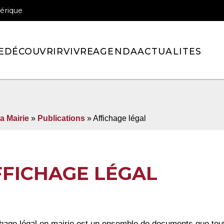
érique
officiel de la ville de Pont-l’Eveque
E
DÉCOUVRIR
VIVRE
AGENDA
ACTUALITES
a Mairie
»
Publications
»
Affichage légal
FFICHAGE LÉGAL
chage légal en mairie est un ensemble de documents que toute