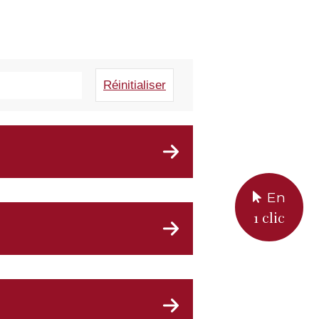
Réinitialiser
En
2026_08_EC50 (238,86 Ko, pdf)
1 clic
 charge - litiges et contentieux -
pdf)