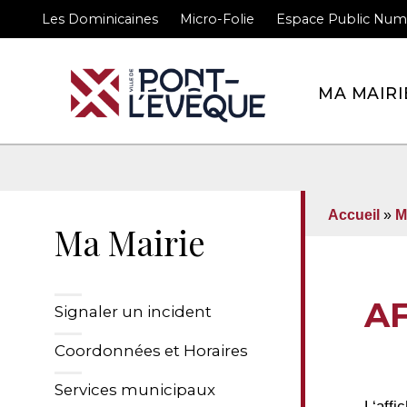
Les Dominicaines
Micro-Folie
Espace Public Num
Bienvenue sur le site 
MA MAIRI
Accueil
»
M
Ma Mairie
A
Signaler un incident
Coordonnées et Horaires
Services municipaux
L‘affi