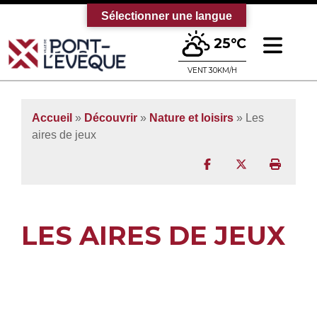
Sélectionner une langue
Ouv
25°C
Bienvenue sur le site officiel de la vi
VENT 30KM/H
Accueil
»
Découvrir
»
Nature et loisirs
»
Les
aires de jeux
Partager sur Facebo
Partager sur T
Imprim
LES AIRES DE JEUX