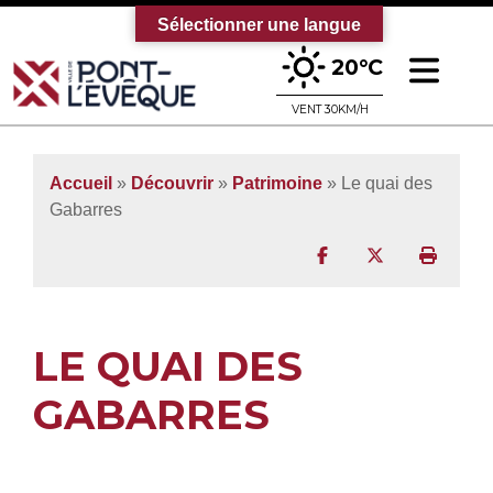
Sélectionner une langue
Ouv
20°C
Bienvenue sur le site officiel de la vi
VENT 30KM/H
Accueil
»
Découvrir
»
Patrimoine
»
Le quai des
Gabarres
Partager sur Facebo
Partager sur T
Imprim
LE QUAI DES
GABARRES