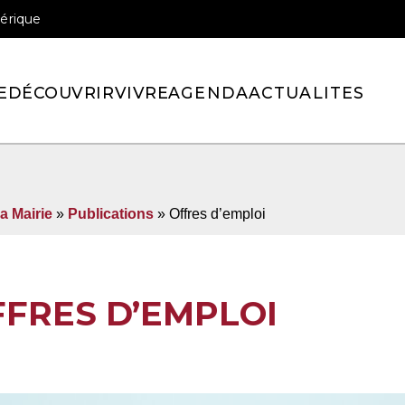
érique
officiel de la ville de Pont-l’Eveque
E
DÉCOUVRIR
VIVRE
AGENDA
ACTUALITES
a Mairie
»
Publications
»
Offres d’emploi
FFRES D’EMPLOI