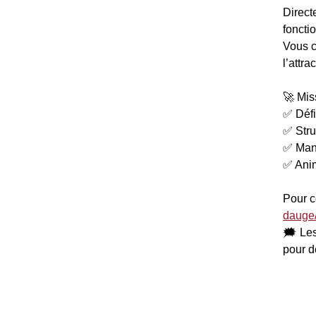
Direct
foncti
Vous c
l’attra
🚀 Mis
✅ Défin
✅ Stru
✅ Man
✅ Anim
Pour co
dauge/
🗯 Les
pour d