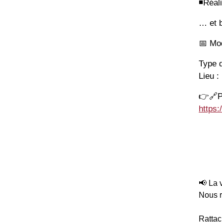
◾️
Réali
… et b
📅
Mod
Type d
Lieu :
👉
🔗
P
https:
📢 La 
Nous r
Rattac