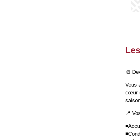
Les
🎨
Deve
Vous a
cœur d
saison
📍
Vos
◾️
Accue
◾️
Condu