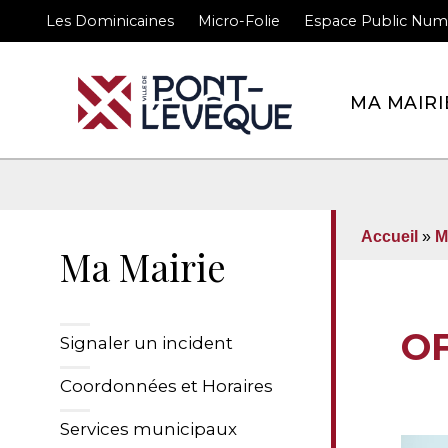
Les Dominicaines
Micro-Folie
Espace Public Num
Bienvenue sur le site 
MA MAIRI
Accueil
»
M
Ma Mairie
O
Signaler un incident
Coordonnées et Horaires
Services municipaux