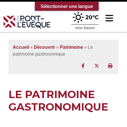
Sélectionner une langue
Ouv
20°C
Bienvenue sur le site officiel de la vi
VENT 30KM/H
Accueil
»
Découvrir
»
Patrimoine
»
Le
patrimoine gastronomique
Partager sur Facebo
Partager sur T
Imprim
LE PATRIMOINE
GASTRONOMIQUE