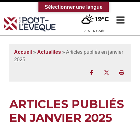
Sélectionner une langue
Ouv
19°C
Bienvenue sur le site officiel de la vi
VENT 40KM/H
Accueil
»
Actualites
» Articles publiés en janvier
2025
Partager sur Facebo
Partager sur T
Imprim
ARTICLES PUBLIÉS
EN JANVIER 2025