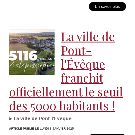
En savoir plus
La ville de
Pont-
l'Évêque
franchit
officiellement le seuil
des 5000 habitants !
▶ 𝗟𝗮 𝘃𝗶𝗹𝗹𝗲 𝗱𝗲 𝗣𝗼𝗻𝘁-𝗹'𝗘́𝘃𝗲̂𝗾𝘂𝗲 ...
ARTICLE PUBLIÉ LE LUNDI 6 JANVIER 2025