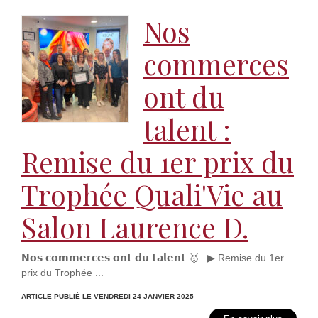
Nos
commerces
ont du
talent :
Remise du 1er prix du
Trophée Quali'Vie au
Salon Laurence D.
𝗡𝗼𝘀 𝗰𝗼𝗺𝗺𝗲𝗿𝗰𝗲𝘀 𝗼𝗻𝘁 𝗱𝘂 𝘁𝗮𝗹𝗲𝗻𝘁 🥇 ▶ Remise du 1er
prix du Trophée ...
ARTICLE PUBLIÉ LE VENDREDI 24 JANVIER 2025