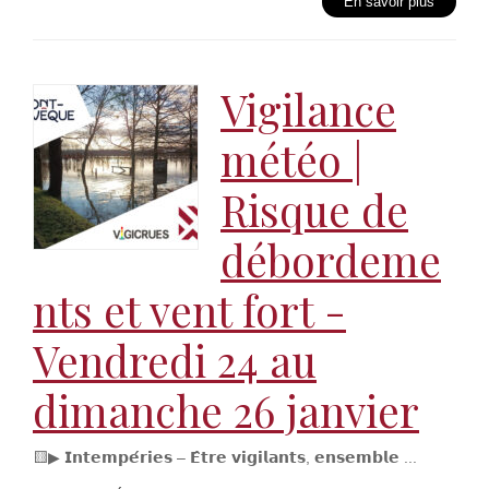
En savoir plus
Vigilance
météo |
Risque de
débordeme
nts et vent fort -
Vendredi 24 au
dimanche 26 janvier
🟨▶ 𝗜𝗻𝘁𝗲𝗺𝗽𝗲́𝗿𝗶𝗲𝘀 – 𝗘̂𝘁𝗿𝗲 𝘃𝗶𝗴𝗶𝗹𝗮𝗻𝘁𝘀, 𝗲𝗻𝘀𝗲𝗺𝗯𝗹𝗲 ...