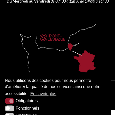
Du Mercredi au Vendredi
de 09h00 à 12h30 de 14h00 à 16h30
Nous utilisons des cookies pour nous permettre
d'améliorer la qualité de nos services ainsi que notre
PLAN DU SITE
MENTIONS LÉGALES
ACCESSIBILITÉ
accessibilité.
En savoir plus
KREA3
Obligatoires
Fonctionnels