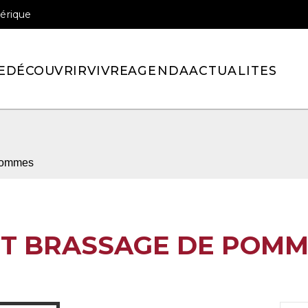
érique
officiel de la ville de Pont-l’Eveque
E
DÉCOUVRIR
VIVRE
AGENDA
ACTUALITES
 pommes
ET BRASSAGE DE POM