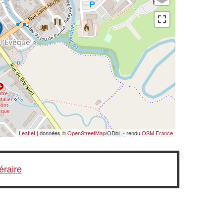
Leaflet
| données ©
OpenStreetMap
/ODbL - rendu
OSM France
néraire