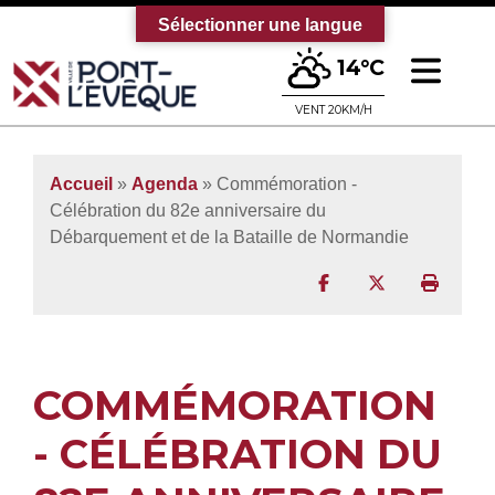
Sélectionner une langue
Ouv
14°C
Bienvenue sur le site officiel de la vi
VENT 20KM/H
Accueil
»
Agenda
» Commémoration -
Célébration du 82e anniversaire du
Débarquement et de la Bataille de Normandie
Partager sur Facebo
Partager sur T
Imprim
COMMÉMORATION
- CÉLÉBRATION DU