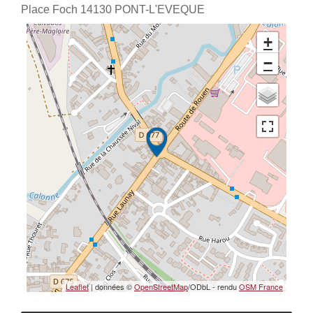
Place Foch
14130
PONT-L'EVEQUE
+
−
Leaflet
| données ©
OpenStreetMap
/ODbL - rendu
OSM France