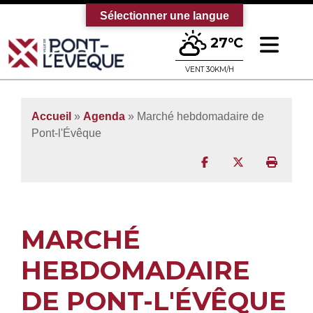
Sélectionner une langue
Ouv
27°C
Bienvenue sur le site officiel de la vi
VENT 30KM/H
Accueil
»
Agenda
» Marché hebdomadaire de
Pont-l'Évêque
Partager sur Facebo
Partager sur T
Imprim
MARCHÉ
HEBDOMADAIRE
DE PONT-L'ÉVÊQUE