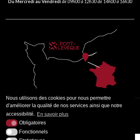
Du Mercredi au Vendredi
de 09h00 à 12h30 de 14h00 à 16h30
Nous utilisons des cookies pour nous permettre
d'améliorer la qualité de nos services ainsi que notre
PLAN DU SITE
MENTIONS LÉGALES
ACCESSIBILITÉ
accessibilité.
En savoir plus
KREA3
Obligatoires
Fonctionnels