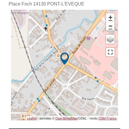
Place Foch
14130
PONT-L'EVEQUE
+
−
Leaflet
| données ©
OpenStreetMap
/ODbL - rendu
OSM France