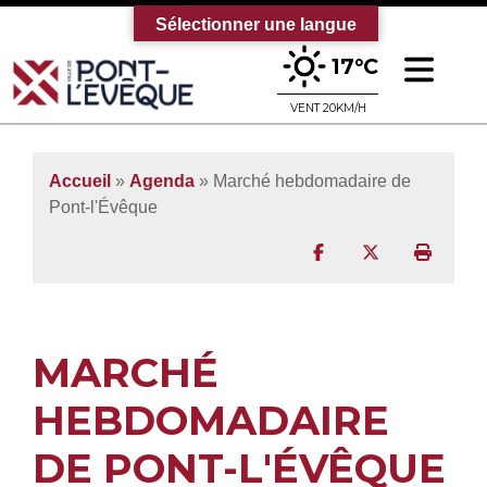
Sélectionner une langue
Ouv
17°C
Bienvenue sur le site officiel de la vi
VENT 20KM/H
Accueil
»
Agenda
» Marché hebdomadaire de
Pont-l'Évêque
Partager sur Facebo
Partager sur T
Imprim
MARCHÉ
HEBDOMADAIRE
DE PONT-L'ÉVÊQUE