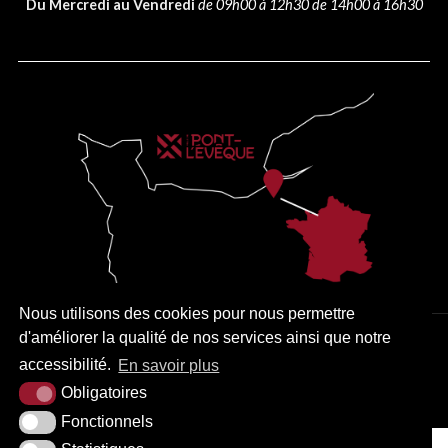
Du Mercredi au Vendredi
de 09h00 à 12h30 de 14h00 à 16h30
Nous utilisons des cookies pour nous permettre
d'améliorer la qualité de nos services ainsi que notre
PLAN DU SITE
MENTIONS LÉGALES
ACCESSIBILITÉ
accessibilité.
En savoir plus
KREA3
Obligatoires
Fonctionnels