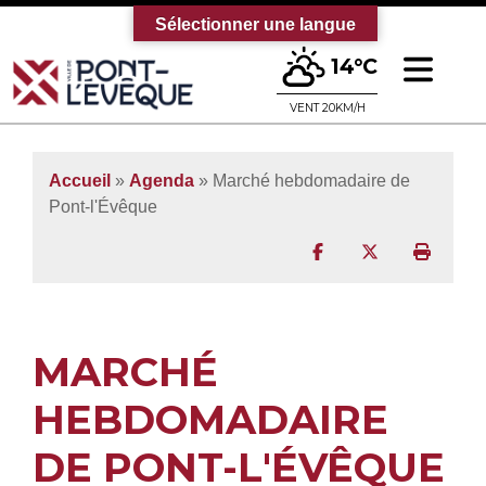
Sélectionner une langue
Ouv
14°C
Bienvenue sur le site officiel de la vi
VENT 20KM/H
Accueil
»
Agenda
» Marché hebdomadaire de
Pont-l'Évêque
Partager sur Facebo
Partager sur T
Imprim
MARCHÉ
HEBDOMADAIRE
DE PONT-L'ÉVÊQUE