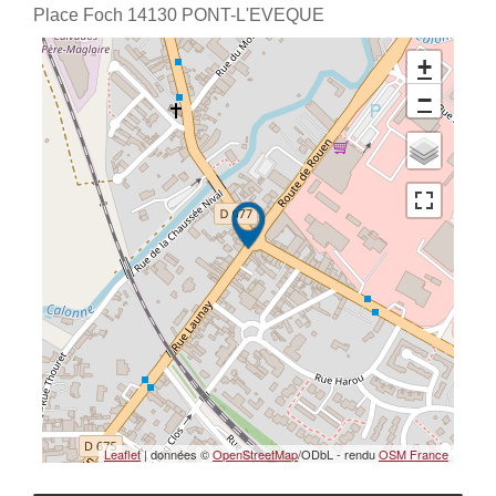
Place Foch
14130
PONT-L'EVEQUE
+
−
Leaflet
| données ©
OpenStreetMap
/ODbL - rendu
OSM France