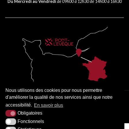
Du Mercredi au Vendredi
de 09h00 à 12h30 de 14h00 à 16h30
Nous utilisons des cookies pour nous permettre
d'améliorer la qualité de nos services ainsi que notre
PLAN DU SITE
MENTIONS LÉGALES
ACCESSIBILITÉ
accessibilité.
En savoir plus
KREA3
Obligatoires
Fonctionnels