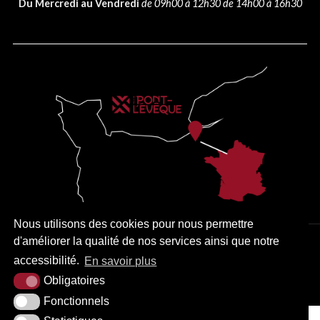
Du Mercredi au Vendredi
de 09h00 à 12h30 de 14h00 à 16h30
Nous utilisons des cookies pour nous permettre
d'améliorer la qualité de nos services ainsi que notre
PLAN DU SITE
MENTIONS LÉGALES
ACCESSIBILITÉ
accessibilité.
En savoir plus
KREA3
Obligatoires
Fonctionnels