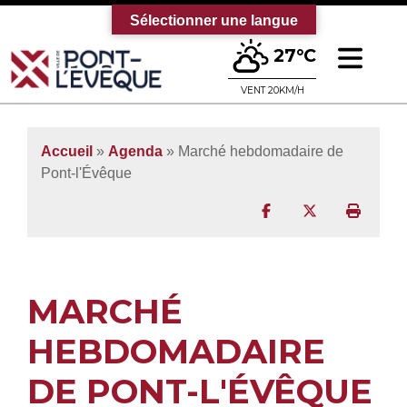
Sélectionner une langue
Ouv
27°C
Bienvenue sur le site officiel de la vi
VENT 20KM/H
Accueil
»
Agenda
» Marché hebdomadaire de
Pont-l'Évêque
Partager sur Facebo
Partager sur T
Imprim
MARCHÉ
HEBDOMADAIRE
DE PONT-L'ÉVÊQUE