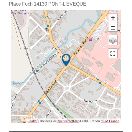
Place Foch
14130
PONT-L'EVEQUE
+
−
Leaflet
| données ©
OpenStreetMap
/ODbL - rendu
OSM France