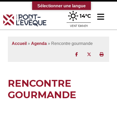
Sélectionner une langue
Ouv
14°C
Bienvenue sur le site officiel de la vi
VENT 10KM/H
Accueil
»
Agenda
» Rencontre gourmande
Partager sur Facebo
Partager sur T
Imprim
RENCONTRE
GOURMANDE