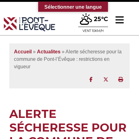
Sélectionner une langue
Ouv
25°C
Bienvenue sur le site officiel de la vi
VENT 10KM/H
Accueil
»
Actualites
» Alerte sécheresse pour la
commune de Pont-l’Évêque : restrictions en
vigueur
Partager sur Facebo
Partager sur T
Imprim
ALERTE
SÉCHERESSE POUR