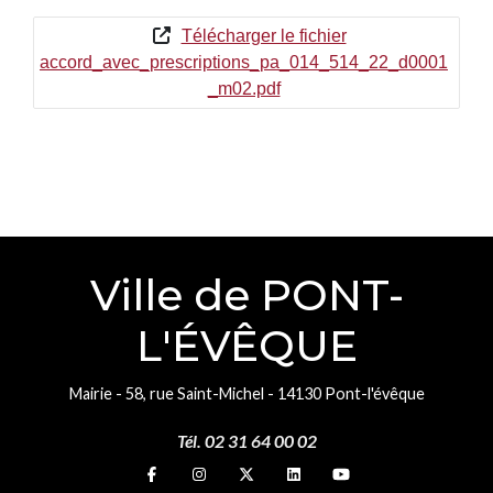
Télécharger le fichier
accord_avec_prescriptions_pa_014_514_22_d0001
_m02.pdf
Ville de PONT-
L'ÉVÊQUE
Mairie - 58, rue Saint-Michel - 14130 Pont-l'évêque
Tél. 02 31 64 00 02
Suivez-nous sur
Suivez-nous sur
Suivez-nous sur
Suivez-nous sur
Suivez-nous sur