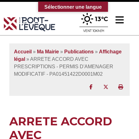
Sélectionner une langue
Ouv
13°C
Bienvenue sur le site officiel de la vi
VENT 10KM/H
Accueil
»
Ma Mairie
»
Publications
»
Affichage
légal
» ARRETE ACCORD AVEC
PRESCRIPTIONS - PERMIS D'AMENAGER
MODIFICATIF - PA01451422D0001M02
Partager sur Facebo
Partager sur T
Imprim
ARRETE ACCORD
AVEC