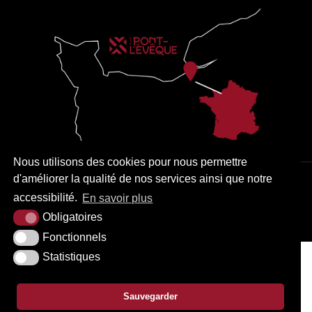
Nous utilisons des cookies pour nous permettre
d'améliorer la qualité de nos services ainsi que notre
PLAN DU SITE
MENTIONS LÉGALES
ACCESSIBILITÉ
accessibilité.
En savoir plus
KREA3
Obligatoires
Fonctionnels
Statistiques
Sauvegarder