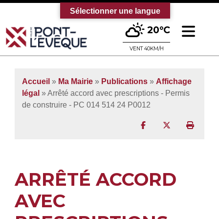
Sélectionner une langue
Ouv
20°C
Bienvenue sur le site officiel de la vi
VENT 40KM/H
Accueil
»
Ma Mairie
»
Publications
»
Affichage
légal
» Arrêté accord avec prescriptions - Permis
de construire - PC 014 514 24 P0012
Partager sur Facebo
Partager sur T
Imprim
ARRÊTÉ ACCORD
AVEC