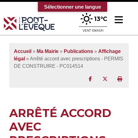
Sélectionner une langue
Ouv
13°C
Bienvenue sur le site officiel de la vi
VENT 10KM/H
Accueil
»
Ma Mairie
»
Publications
»
Affichage
légal
» Arrêté accord avec prescriptions - PERMIS
DE CONSTRUIRE - PC014514
Partager sur Facebo
Partager sur T
Imprim
ARRÊTÉ ACCORD
AVEC