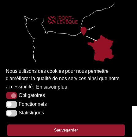
Nous utilisons des cookies pour nous permettre
d'améliorer la qualité de nos services ainsi que notre
PLAN DU SITE
MENTIONS LÉGALES
ACCESSIBILITÉ
accessibilité.
En savoir plus
KREA3
Obligatoires
Fonctionnels
Statistiques
Sauvegarder