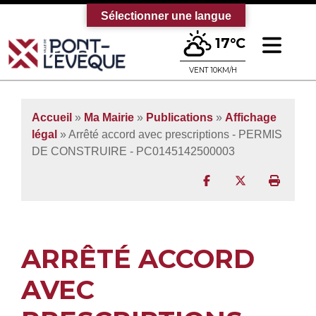
Sélectionner une langue
Ouv
17°C
Bienvenue sur le site officiel de la vi
VENT 10KM/H
Accueil
»
Ma Mairie
»
Publications
»
Affichage
légal
» Arrêté accord avec prescriptions - PERMIS
DE CONSTRUIRE - PC0145142500003
Partager sur Facebo
Partager sur T
Imprim
ARRÊTÉ ACCORD
AVEC