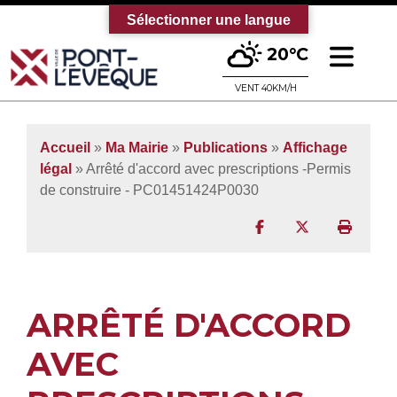
Sélectionner une langue
Ouv
20°C
Bienvenue sur le site officiel de la vi
VENT 40KM/H
Accueil
»
Ma Mairie
»
Publications
»
Affichage
légal
» Arrêté d'accord avec prescriptions -Permis
de construire - PC01451424P0030
Partager sur Facebo
Partager sur T
Imprim
ARRÊTÉ D'ACCORD
AVEC