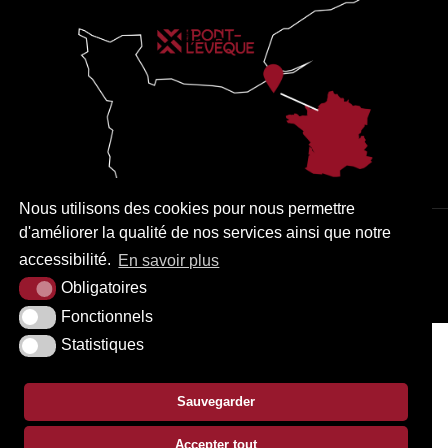
Nous utilisons des cookies pour nous permettre
d'améliorer la qualité de nos services ainsi que notre
PLAN DU SITE
MENTIONS LÉGALES
ACCESSIBILITÉ
accessibilité.
En savoir plus
KREA3
Obligatoires
Fonctionnels
Statistiques
Sauvegarder
Accepter tout