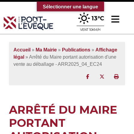
Sélectionner une langue
Ouv
13°C
Bienvenue sur le site officiel de la vi
VENT 10KM/H
Accueil
»
Ma Mairie
»
Publications
»
Affichage
légal
» Arrêté du Maire portant autorisation d'une
vente au déballage - ARR2025_04_EC24
Partager sur Facebo
Partager sur T
Imprim
ARRÊTÉ DU MAIRE
PORTANT