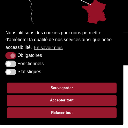
Nous utilisons des cookies pour nous permettre
d'améliorer la qualité de nos services ainsi que notre
PLAN DU SITE
MENTIONS LÉGALES
ACCESSIBILITÉ
accessibilité.
En savoir plus
KREA3
Obligatoires
Fonctionnels
Statistiques
Sauvegarder
Accepter tout
Refuser tout