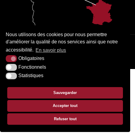
Nous utilisons des cookies pour nous permettre
d'améliorer la qualité de nos services ainsi que notre
PLAN DU SITE
MENTIONS LÉGALES
ACCESSIBILITÉ
accessibilité.
En savoir plus
KREA3
Obligatoires
Fonctionnels
Statistiques
Sauvegarder
Accepter tout
Refuser tout