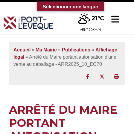
Sélectionner une langue
Ouv
21°C
Bienvenue sur le site officiel de la vi
VENT 20KM/H
Accueil
»
Ma Mairie
»
Publications
»
Affichage
légal
» Arrêté du Maire portant autorisation d'une
vente au déballage - ARR2025_10_EC70
Partager sur Facebo
Partager sur T
Imprim
ARRÊTÉ DU MAIRE
PORTANT