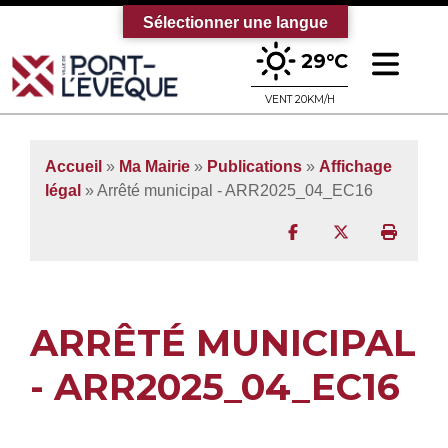
Sélectionner une langue
Ouv
29°C
Bienvenue sur le site officiel de la vi
VENT 20KM/H
Accueil
»
Ma Mairie
»
Publications
»
Affichage
légal
» Arrêté municipal - ARR2025_04_EC16
Partager sur Facebo
Partager sur T
Imprim
ARRÊTÉ MUNICIPAL
- ARR2025_04_EC16