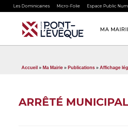
Les Dominicaines
Micro-Folie
Espace Public Num
Bienvenue sur le site 
MA MAIRI
Accueil
»
Ma Mairie
»
Publications
»
Affichage lég
ARRÊTÉ MUNICIPAL 