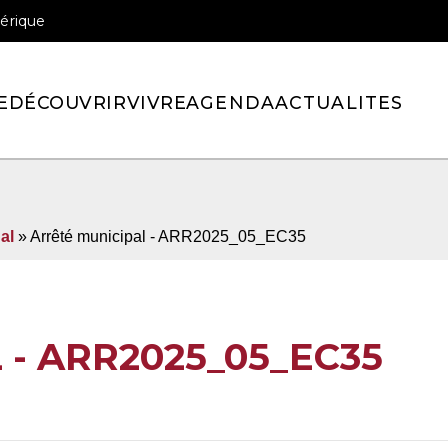
érique
officiel de la ville de Pont-l’Eveque
E
DÉCOUVRIR
VIVRE
AGENDA
ACTUALITES
al
» Arrêté municipal - ARR2025_05_EC35
- ARR2025_05_EC35