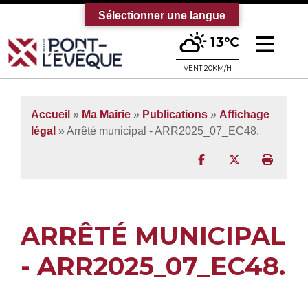
Sélectionner une langue
Ouv
13°C
Bienvenue sur le site officiel de la vi
VENT 20KM/H
Accueil
»
Ma Mairie
»
Publications
»
Affichage
légal
» Arrêté municipal - ARR2025_07_EC48.
Partager sur Facebo
Partager sur T
Imprim
ARRÊTÉ MUNICIPAL
- ARR2025_07_EC48.