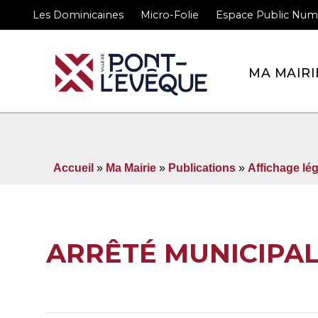
Les Dominicaines
Micro-Folie
Espace Public Num
Bienvenue sur le site 
MA MAIRI
Accueil
»
Ma Mairie
»
Publications
»
Affichage lég
ARRÊTÉ MUNICIPAL 