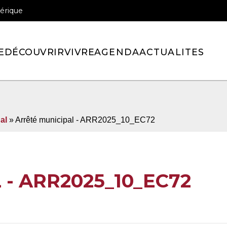
érique
officiel de la ville de Pont-l’Eveque
E
DÉCOUVRIR
VIVRE
AGENDA
ACTUALITES
al
» Arrêté municipal - ARR2025_10_EC72
- ARR2025_10_EC72