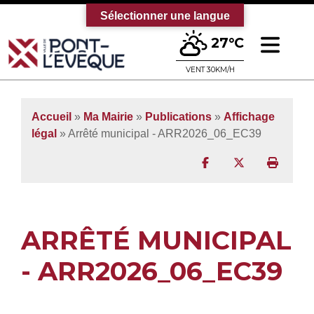
Sélectionner une langue
Ouv
27°C
Bienvenue sur le site officiel de la vi
VENT 30KM/H
Accueil
»
Ma Mairie
»
Publications
»
Affichage
légal
» Arrêté municipal - ARR2026_06_EC39
Partager sur Facebo
Partager sur T
Imprim
ARRÊTÉ MUNICIPAL
- ARR2026_06_EC39