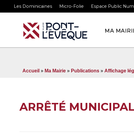
Les Dominicaines
Micro-Folie
Espace Public Num
Bienvenue sur le site 
MA MAIRI
Accueil
»
Ma Mairie
»
Publications
»
Affichage lég
ARRÊTÉ MUNICIPAL