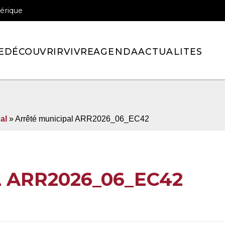
érique
officiel de la ville de Pont-l’Eveque
E
DÉCOUVRIR
VIVRE
AGENDA
ACTUALITES
al
» Arrêté municipal ARR2026_06_EC42
 ARR2026_06_EC42