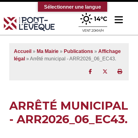
Sélectionner une langue
Ouv
14°C
Bienvenue sur le site officiel de la vi
VENT 20KM/H
Accueil
»
Ma Mairie
»
Publications
»
Affichage
légal
» Arrêté municipal - ARR2026_06_EC43.
Partager sur Facebo
Partager sur T
Imprim
ARRÊTÉ MUNICIPAL
- ARR2026_06_EC43.